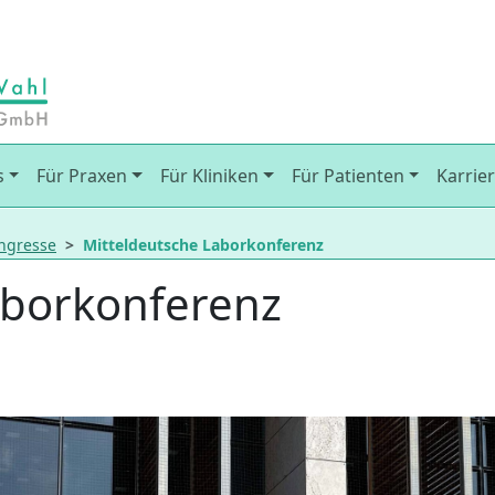
s
Für Praxen
Für Kliniken
Für Patienten
Karrie
ngresse
Mitteldeutsche Laborkonferenz
aborkonferenz