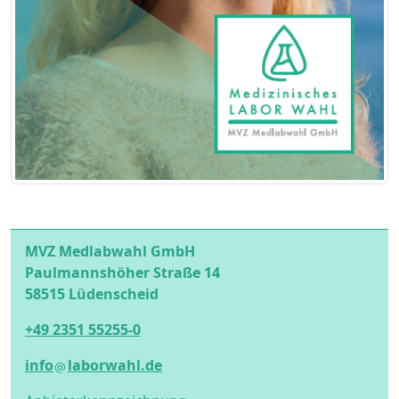
MVZ Medlabwahl GmbH
Paulmannshöher Straße 14
58515 Lüdenscheid
+49 2351 55255-0
info
laborwahl.de